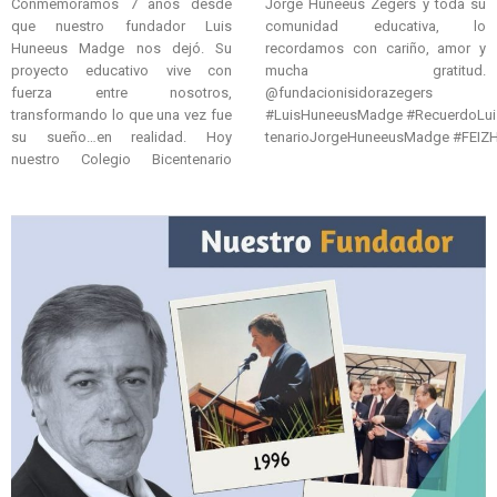
Conmemoramos 7 años desde
Jorge Huneeus Zegers y toda su
que nuestro fundador Luis
comunidad educativa, lo
Huneeus Madge nos dejó. Su
recordamos con cariño, amor y
proyecto educativo vive con
mucha gratitud.
fuerza entre nosotros,
@fundacionisidorazegers
transformando lo que una vez fue
#LuisHuneeusMadge #RecuerdoLuisHuneeusMadge #ColegioBicentenarioJHZ #ColegioBicen
su sueño…en realidad. Hoy
tenarioJorgeHuneeusMadge #FEIZ
nuestro Colegio Bicentenario