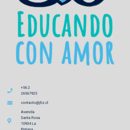
+56 2
26567925
contacto@jhz.cl
Avenida
Santa Rosa
10934 La
Pintana