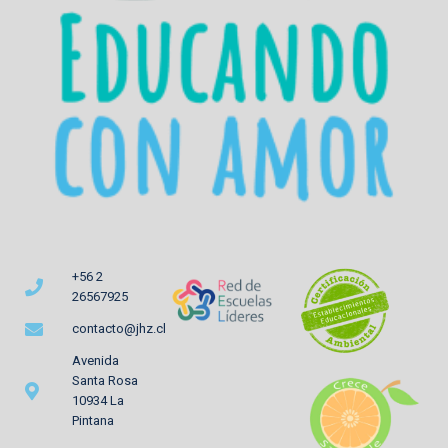
+56 2
26567925
contacto@jhz.cl
Avenida
Santa Rosa
10934 La
Pintana