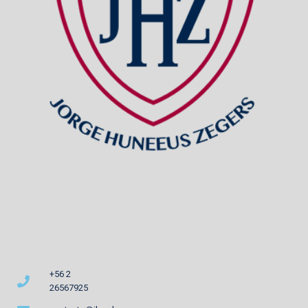
+56 2
26567925