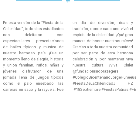
En esta versión de la “Fiesta de la
un día de diversión, risas y
Chilenidad”, todos los estudiantes
tradición, donde cada uno vivió el
nos deleitaron con
espíritu de la chilenidad. ¡Qué gran
espectaculares presentaciones
manera de honrar nuestras raíces!
de bailes típicos y música de
Gracias a toda nuestra comunidad
nuestro hermoso país. ¡Fue un
por ser parte de esta hermosa
momento lleno de alegría, historia
celebración y por mantener viva
y unión familiar!. Niños, niñas y
nuestra cultura ¡Viva Chile!
jóvenes disfrutaron de una
@fundacionisidorazegers
jornada llena de juegos típicos
#ColegioBicentenarioJorgeHuneeusZegers #ColegioBicentenarioJHZ
como el palo ensebado, las
#FiestaDeLaChilenidadJ HZ
carreras en saco y la rayuela. Fue
#18Septiembre #FiestasPatrias #F