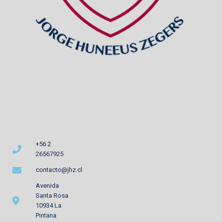
+56 2
26567925
contacto@jhz.cl
Avenida
Santa Rosa
10934 La
Pintana